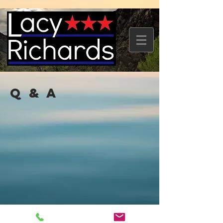
Q & A